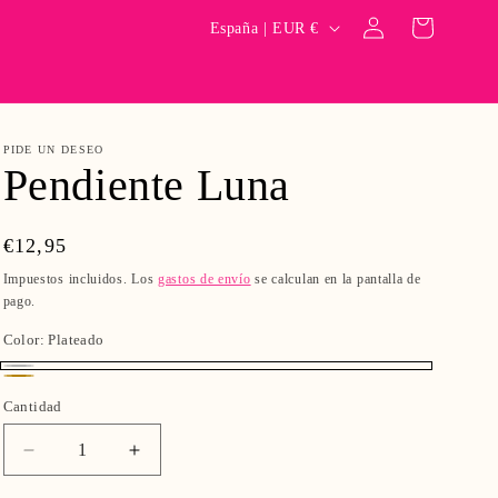
Iniciar
P
Carrito
España | EUR €
sesión
a
í
s
PIDE UN DESEO
/
Pendiente Luna
r
e
Precio
€12,95
g
habitual
Impuestos incluidos. Los
gastos de envío
se calculan en la pantalla de
i
pago.
ó
Color:
Plateado
n
Plateado
Dorado
Cantidad
Reducir
Aumentar
cantidad
cantidad