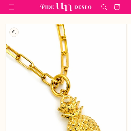
Ir
directamente
Carrito
al contenido
Ir
directamente
a la
información
del producto