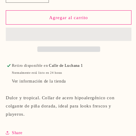
cantidad
cantidad
para
para
Collar
Collar
Agregar al carrito
Piña
Piña
Retiro disponible en
Calle de Luchana 1
Normalmente está listo en 24 horas
Ver información de la tienda
Dulce y tropical. Collar de acero hipoalergénico con
colgante de piña dorada, ideal para looks frescos y
playeros.
Share