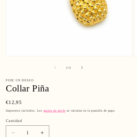
Abrir
Ab
elemento
e
multimedia
m
de
1
/
3
1
2
en
e
una
PIDE UN DESEO
u
ventana
Collar Piña
v
modal
m
Precio
€12,95
habitual
Impuestos incluidos. Los
gastos de envío
se calculan en la pantalla de pago.
Cantidad
Reducir
Aumentar